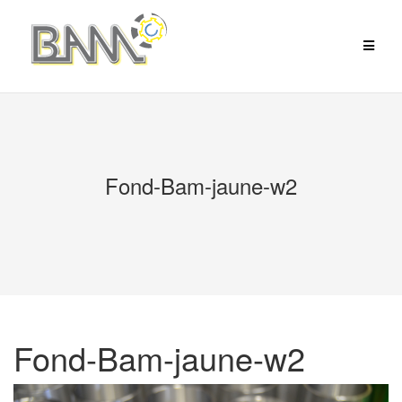
Aller
au
contenu
Fond-Bam-jaune-w2
Fond-Bam-jaune-w2