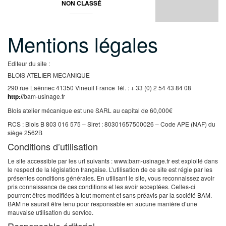
NON CLASSÉ
Mentions légales
Editeur du site :
BLOIS ATELIER MECANIQUE
290 rue Laënnec
41350 Vineuil
France
Tél. : + 33 (0) 2 54 43 84 08
http:/
/bam-usinage.fr
Blois atelier mécanique est une SARL au capital de 60,000€
RCS : Blois B 803 016 575 –
Siret : 80301657500026 – Code APE (NAF) du
siège 2562B
Conditions d’utilisation
Le site accessible par les url suivants : www.bam-usinage.fr est exploité dans
le respect de la législation française. L’utilisation de ce site est régie par les
présentes conditions générales. En utilisant le site, vous reconnaissez avoir
pris connaissance de ces conditions et les avoir acceptées. Celles-ci
pourront êtres modifiées à tout moment et sans préavis par la société BAM.
BAM ne saurait être tenu pour responsable en aucune manière d’une
mauvaise utilisation du service.