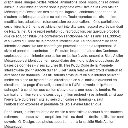
graphismes, images, textes, vidéos, animations, sons, logos, gifs et icônes
ainsi que leur mise en forme sont la propriété exclusive de la Blois Atelier
Mécanique à l’exception des marques, logos ou contenus appartenant à
d’autres sociétés partenaires ou auteurs.
Toute reproduction, distribution,
modification, adaptation, retransmission ou publication, même partielle, de
ces différents éléments est strictement interdite sans l’accord exprès par écrit
de Natural net. Cette représentation ou reproduction, par quelque procédé
que ce soit, constitue une contrefaçon sanctionnée par les articles L.3335-2
et suivants du Code de la propriété intellectuelle. Le non-respect de cette
interdiction constitue une contrefaçon pouvant engager la responsabilité
civile et pénale du contrefacteur. En outre, les propriétaires des Contenus
copiés pourraient intenter une action en justice à votre encontre.
Blois Atelier
Mécanique est identiquement propriétaire des « droits des producteurs de
bases de données » visés au Livre III, Titre IV, du Code de la Propriété
Intellectuelle (loi n° 98-536 du 1er juillet 1998) relative aux droits d’auteur et
aux bases de données.
Les utilisateurs et visiteurs du site internet peuvent
mettre en place un hyperlien en direction de ce site, mais uniquement en
direction de la page d’accueil, accessible à l’URL suivante : http://bam-
usinage.fr, à condition que ce lien s’ouvre dans une nouvelle fenêtre. En
particulier un lien vers une sous page (« lien profond ») est interdit, ainsi que
l’ouverture du présent site au sein d’un cadre (« framing »), sauf
l’autorisation expresse et préalable de Blois Atelier Mécanique.
Par ailleurs, la mise en forme de ce site a nécessité le recours à des sources
externes dont nous avons acquis les droits ou dont les droits d’utilisation sont
ouverts : O+Design. Les photos appartiennent à la société Blois Atelier
Mécanique.