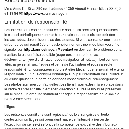
Responsable éditorial
Mme Anne Da Silva
290 rue Laënnec
41350 Vineuil
France
Tél. : + 33 (0) 2
54 43 84 08
https://www.
bam-usinage.fr
Limitation de responsabilité
Les informations contenues sur ce site sont aussi précises que possibles et
le site est périodiquement remis à jour, mais peut toutefois contenir des
inexactitudes, des omissions ou des lacunes. Si vous constatez une lacune,
erreur ou ce qui parait être un dysfonctionnement, merci de bien vouloir le
signaler par
http://bam-usinage.fr/#contact
en décrivant le problème de la
manière la plus précise possible (page posant problème, action
déclenchante, type d’ordinateur et de navigateur utilisé, …).
Tout contenu
téléchargé se fait aux risques et périls de l’utilisateur et sous sa seule
responsabilité. En conséquence, Blois Atelier Mécaniquene saurait être tenu
responsable d’un quelconque dommage subi par l’ordinateur de l’utilisateur
ou d’une quelconque perte de données consécutives au téléchargement.
Les photos sont non contractuelles.
Les liens hypertextes mis en place dans
le cadre du présent site internet en direction d’autres ressources présentes
sur le réseau Internet ne sauraient engager la responsabilité de la société
Blois Atelier Mécanique.
Litiges
Les présentes conditions sont régies par les lois françaises et toute
contestation ou litiges qui pourraient naître de l’interprétation ou de
l’exécution de celles-ci seront de la compétence exclusive des tribunaux
dont dépend le siège social de la société Blois Atelier Mécanique. La langue