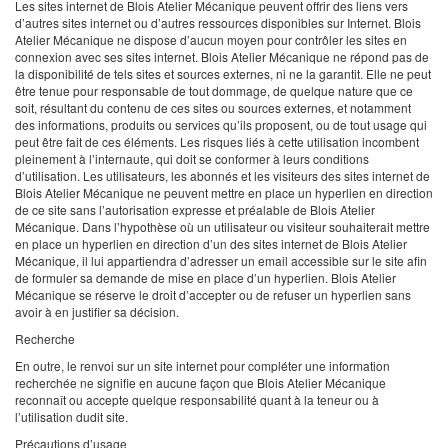
Les sites internet de Blois Atelier Mécanique peuvent offrir des liens vers
d’autres sites internet ou d’autres ressources disponibles sur Internet.
Blois
Atelier Mécanique ne dispose d’aucun moyen pour contrôler les sites en
connexion avec ses sites internet. Blois Atelier Mécanique ne répond pas de
la disponibilité de tels sites et sources externes, ni ne la garantit. Elle ne peut
être tenue pour responsable de tout dommage, de quelque nature que ce
soit, résultant du contenu de ces sites ou sources externes, et notamment
des informations, produits ou services qu’ils proposent, ou de tout usage qui
peut être fait de ces éléments. Les risques liés à cette utilisation incombent
pleinement à l’internaute, qui doit se conformer à leurs conditions
d’utilisation.
Les utilisateurs, les abonnés et les visiteurs des sites internet de
Blois Atelier Mécanique ne peuvent mettre en place un hyperlien en direction
de ce site sans l’autorisation expresse et préalable de Blois Atelier
Mécanique.
Dans l’hypothèse où un utilisateur ou visiteur souhaiterait mettre
en place un hyperlien en direction d’un des sites internet de Blois Atelier
Mécanique, il lui appartiendra d’adresser un email accessible sur le site afin
de formuler sa demande de mise en place d’un hyperlien. Blois Atelier
Mécanique se réserve le droit d’accepter ou de refuser un hyperlien sans
avoir à en justifier sa décision.
Recherche
En outre, le renvoi sur un site internet pour compléter une information
recherchée ne signifie en aucune façon que Blois Atelier Mécanique
reconnaît ou accepte quelque responsabilité quant à la teneur ou à
l’utilisation dudit site.
Précautions d’usage