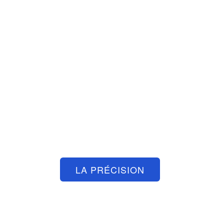
BLOIS ATELIER
MÉCANIQUE
Une exigence sans limites
LA PRÉCISION
NOUS LA DÉVELOPPONS DURABLEMENT