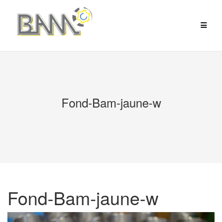
Aller
au
contenu
Fond-Bam-jaune-w
Fond-Bam-jaune-w