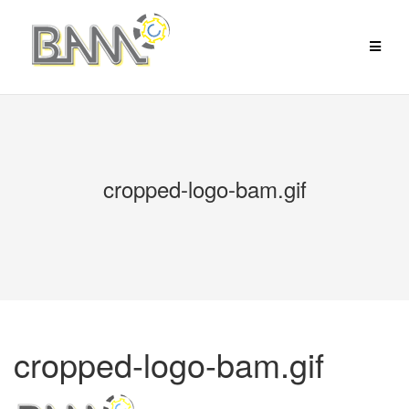
Aller
au
contenu
cropped-logo-bam.gif
cropped-logo-bam.gif