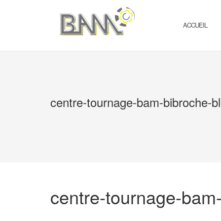
Aller
au
contenu
ACCUEIL
centre-tournage-bam-bibroche-bl
centre-tournage-bam-