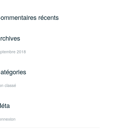
ommentaires récents
rchives
eptembre 2018
atégories
n classé
éta
onnexion