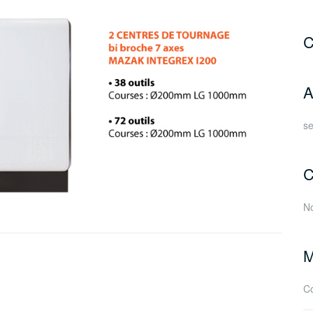
C
A
s
C
No
M
C