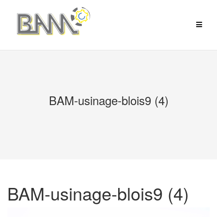
Aller
au
contenu
BAM-usinage-blois9 (4)
BAM-usinage-blois9 (4)