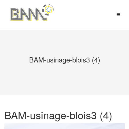
Aller
au
contenu
BAM-usinage-blois3 (4)
BAM-usinage-blois3 (4)