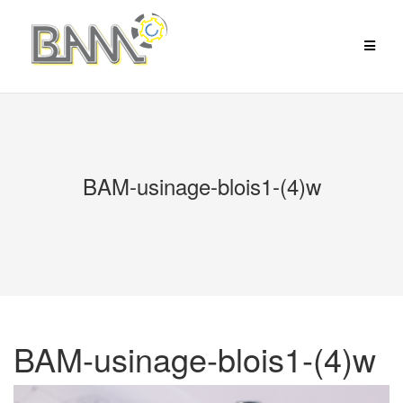
Aller
au
contenu
BAM-usinage-blois1-(4)w
BAM-usinage-blois1-(4)w