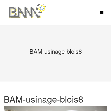
Aller
au
contenu
BAM-usinage-blois8
BAM-usinage-blois8